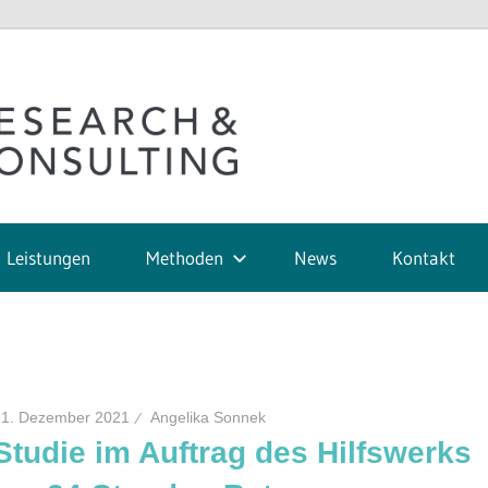
TQS
Research
Leistungen
Methoden
News
Kontakt
&
Consultin
21. Dezember 2021
Angelika Sonnek
KG
Studie im Auftrag des Hilfswerks